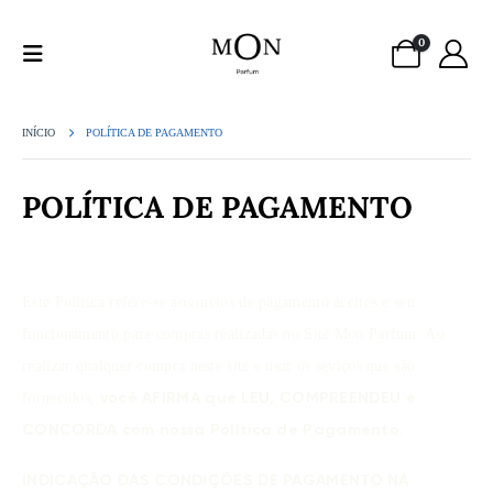
0
INÍCIO
POLÍTICA DE PAGAMENTO
POLÍTICA DE PAGAMENTO
Este Política refere-se aos meios de pagamento aceitos e seu
funcionamento para compras realizadas no Site Mon Parfum. Ao
realizar qualquer compra neste site e usar os seviços que são
fornecidos,
você AFIRMA que LEU, COMPREENDEU e
CONCORDA com nossa Política de Pagamento.
INDICAÇÃO DAS CONDIÇÕES DE PAGAMENTO NA